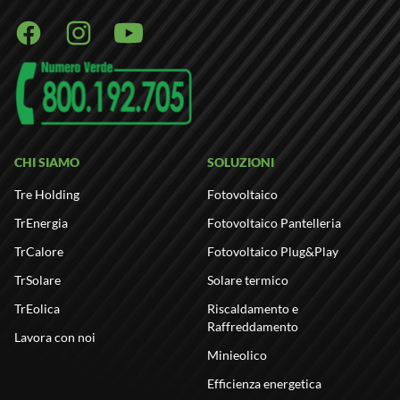
Facebook
Instagram
Youtube
CHI SIAMO
SOLUZIONI
Tre Holding
Fotovoltaico
TrEnergia
Fotovoltaico Pantelleria
TrCalore
Fotovoltaico Plug&Play
TrSolare
Solare termico
TrEolica
Riscaldamento e
Raffreddamento
Lavora con noi
Minieolico
Efficienza energetica