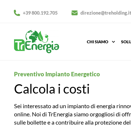
+39 800.192.705
direzione@treholding.i
CHI SIAMO
SOLU
TRE HOLDING
Preventivo Impianto Energetico
Calcola i costi
TRENERGIA
Sei interessato ad un impianto di energia rinnov
TRCALORE
online. Noi di TrEnergia siamo orgogliosi di off
sulle bollette e a contribuire alla protezione de