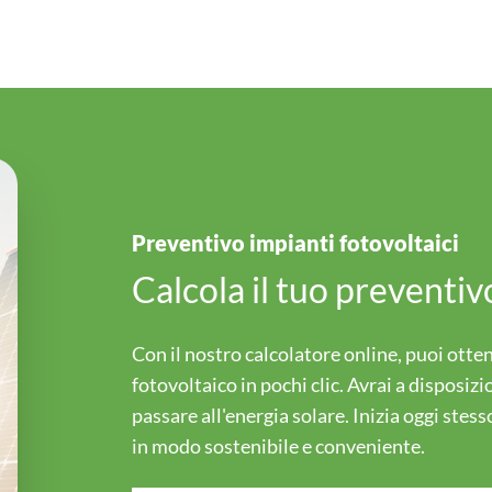
SOLARE TERMICO
CLIMATIZZAZIONE
CALDAIE A PELLET
RISCALDAMENTO E
REDDITO ENERGETICO
CENTRO ASSISTENZA TRENERGI
RAFFREDDAMENTO
CONTO TERMICO 3.0
MINIEOLICO
Preventivo impianti fotovoltaici
EFFICIENZA ENERGETICA
Calcola il tuo preventi
Con il nostro calcolatore online, puoi otte
ACCUMULATORE DI ENERGIA
fotovoltaico in pochi clic. Avrai a disposiz
passare all'energia solare. Inizia oggi stess
in modo sostenibile e conveniente.