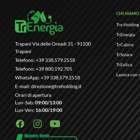
CHI SIAMO
Tre Holding
TrEnergia
Trapani Via delle Oreadi 31 - 91100
TrCalore
Trapani
TrSolare
Telefono:
+39 338.579.2518
TrEolica
Telefono:
+39 800.192.705
Lavora con 
WhatsApp:
+39 338.579.2518
E-mail:
direzione@treholding.it
Orari di apertura
Lun-Sab:
09:00/13:00
Lun-Ven:
16:00/19:00
Facebook
Instagram
Youtube