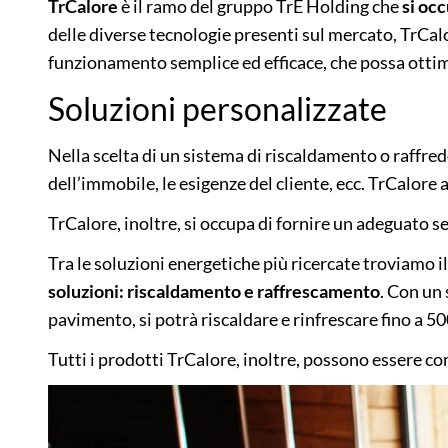
TRSOLARE
TrCalore
è il ramo del gruppo TrE Holding che
si oc
delle diverse tecnologie presenti sul mercato, TrCalo
funzionamento semplice ed efficace, che possa ottimiz
TREOLICA
Soluzioni personalizzate
Nella scelta di un sistema di riscaldamento o raffredd
dell’immobile, le esigenze del cliente, ecc. TrCalore a
TrCalore, inoltre, si occupa di fornire un adeguato se
Tra le soluzioni energetiche più ricercate troviamo i
soluzioni: riscaldamento e raffrescamento
. Con un
pavimento, si potrà riscaldare e rinfrescare fino a 5
Tutti i prodotti TrCalore, inoltre, possono essere com