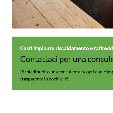
Costi impianto riscaldamento e raffre
Contattaci per una consul
Richiedi subito una consulenza, scopri quale imp
trasparente in pochi clic!