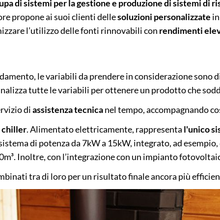
SOLARE TERMICO
CLIMATIZZAZIONE
CALDAIE A PELLET
cupa di sistemi per la gestione e produzione di sistemi di
re propone ai suoi clienti delle
soluzioni personalizzate
in
zare l’utilizzo delle fonti rinnovabili con
rendimenti ele
RISCALDAMENTO E
REDDITO ENERGETICO
CENTRO ASSISTENZA TRENERGI
RAFFREDDAMENTO
amento, le variabili da prendere in considerazione sono dive
CONTO TERMICO 3.0
MINIEOLICO
nalizza tutte le variabili per ottenere un prodotto che soddi
rvizio di
assistenza tecnica
nel tempo, accompagnando così i 
EFFICIENZA ENERGETICA
l
chiller
. Alimentato elettricamente, rappresenta
l'unico s
 sistema di potenza da 7kW a 15kW, integrato, ad esempio, c
00m³. Inoltre, con l’integrazione con un impianto fotovoltai
ACCUMULATORE DI ENERGIA
binati tra di loro per un risultato finale ancora più efficien