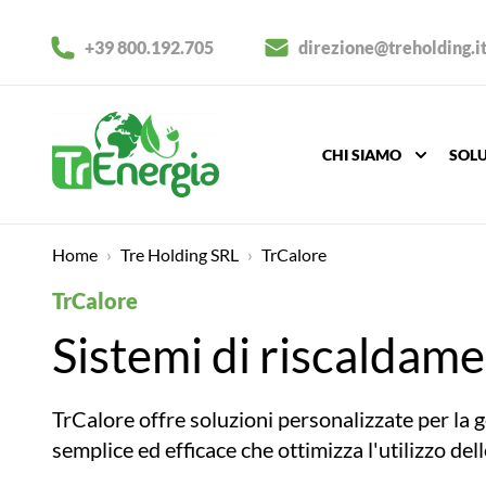
+39 800.192.705
direzione@treholding.i
CHI SIAMO
SOLU
TRE HOLDING
Home
›
Tre Holding SRL
›
TrCalore
TrCalore
TRENERGIA
Sistemi di riscaldam
TRCALORE
TrCalore offre soluzioni personalizzate per la
semplice ed efficace che ottimizza l'utilizzo del