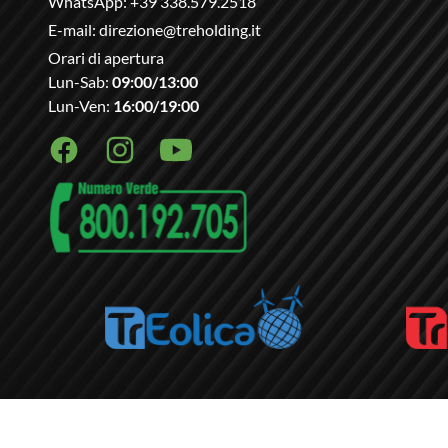
WhatsApp:
+39 338.579.2518
E-mail:
direzione@treholding.it
Orari di apertura
Lun-Sab:
09:00/13:00
Lun-Ven:
16:00/19:00
Facebook
Instagram
Youtube
PRIVACY
COOKIE
SITEMAP