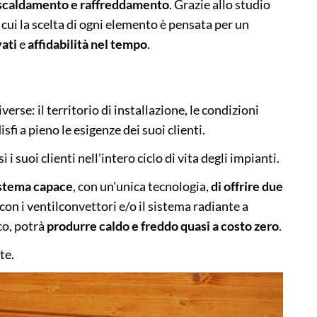
 riscaldamento e raffreddamento
. Grazie allo studio
 cui la scelta di ogni elemento è pensata per un
vati
e
affidabilità nel tempo
.
A
rse: il territorio di installazione, le condizioni
sfi a pieno le esigenze dei suoi clienti.
suoi clienti nell’intero ciclo di vita degli impianti.
istema capace
, con un'unica tecnologia,
di offrire due
on i ventilconvettori e/o il sistema radiante a
co, potrà
produrre caldo e freddo quasi a costo zero
.
te.