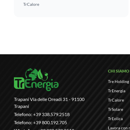
TrCalore
CHI SIAMO
Tre Holding
TrEnergia
Trapani Via delle Oreadi 31 - 91100
TrCalore
Trapani
TrSolare
Telefono:
+39 338.579.2518
TrEolica
Telefono:
+39 800.192.705
Lavora con 