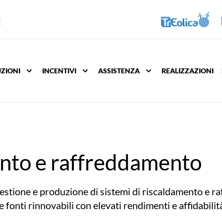
t
ZIONI
INCENTIVI
ASSISTENZA
REALIZZAZIONI
FOTOVOLTAICO
SOLARE TERMICO
FOTOVOLTAICO
FOTOVOLTAICO PANTELLERIA
FOTOVOLTAICO
SOLARE TERMICO
ento e raffreddamento
FOTOVOLTAICO PLUG&PLAY
EFFICIENZA ENERGETICA
STUFE A PELLET
 gestione e produzione di sistemi di riscaldamento 
le fonti rinnovabili con elevati rendimenti e affidabili