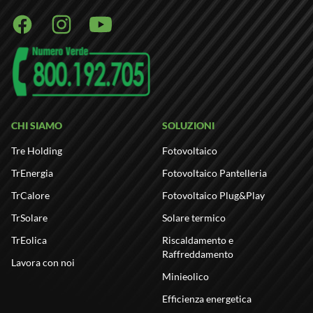
Facebook
Instagram
Youtube
CHI SIAMO
SOLUZIONI
Tre Holding
Fotovoltaico
TrEnergia
Fotovoltaico Pantelleria
TrCalore
Fotovoltaico Plug&Play
TrSolare
Solare termico
TrEolica
Riscaldamento e
Raffreddamento
Lavora con noi
Minieolico
Efficienza energetica