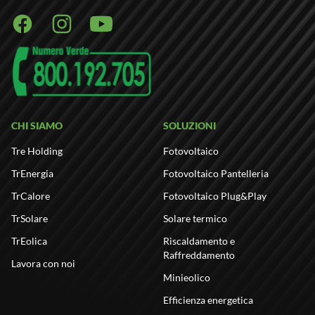
Facebook
Instagram
Youtube
CHI SIAMO
SOLUZIONI
Tre Holding
Fotovoltaico
TrEnergia
Fotovoltaico Pantelleria
TrCalore
Fotovoltaico Plug&Play
TrSolare
Solare termico
TrEolica
Riscaldamento e
Raffreddamento
Lavora con noi
Minieolico
Efficienza energetica